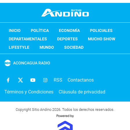
INICIO
POLÍTICA
ECONOMÍA
POLICIALES
DEPARTAMENTALES
DEPORTES
MUCHO SHOW
LIFESTYLE
MUNDO
SOCIEDAD
ACONCAGUA RADIO
RSS
Contactanos
Términos y Condiciones
Cláusula de privacidad
Copyright Sitio Andino 2026. Todos los derechos reservados.