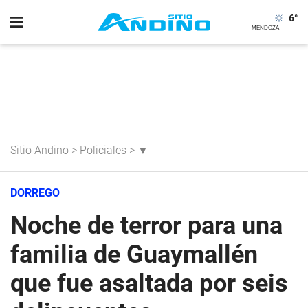
6
°
Sitio Andino
>
Policiales
>
▼
DORREGO
Noche de terror para una
familia de Guaymallén
que fue asaltada por seis