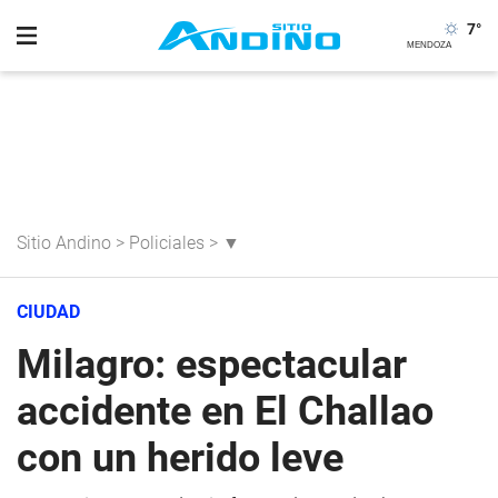
7
°
Sitio Andino
>
Policiales
>
▼
CIUDAD
Milagro: espectacular
accidente en El Challao
con un herido leve