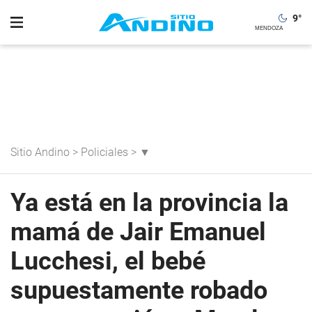
9
°
Sitio Andino
>
Policiales
>
▼
Ya está en la provincia la
mamá de Jair Emanuel
Lucchesi, el bebé
supuestamente robado