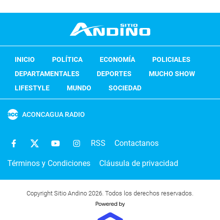
INICIO
POLÍTICA
ECONOMÍA
POLICIALES
DEPARTAMENTALES
DEPORTES
MUCHO SHOW
LIFESTYLE
MUNDO
SOCIEDAD
ACONCAGUA RADIO
RSS
Contactanos
Términos y Condiciones
Cláusula de privacidad
Copyright Sitio Andino 2026. Todos los derechos reservados.