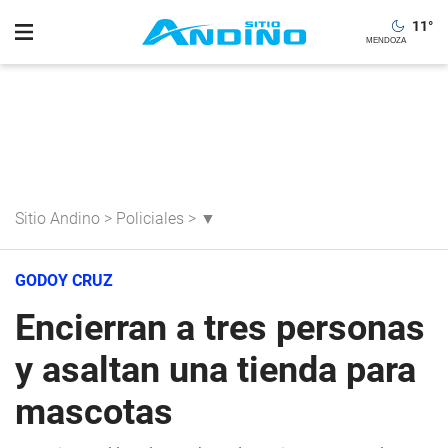
11
°
Sitio Andino
>
Policiales
>
▼
GODOY CRUZ
Encierran a tres personas
y asaltan una tienda para
mascotas