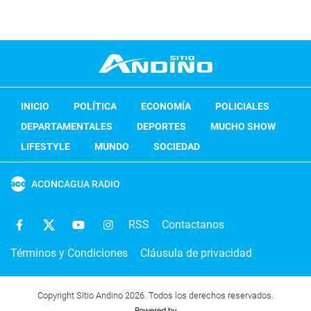
INICIO
POLÍTICA
ECONOMÍA
POLICIALES
DEPARTAMENTALES
DEPORTES
MUCHO SHOW
LIFESTYLE
MUNDO
SOCIEDAD
ACONCAGUA RADIO
RSS
Contactanos
Términos y Condiciones
Cláusula de privacidad
Copyright Sitio Andino 2026. Todos los derechos reservados.