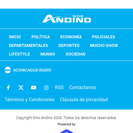
INICIO
POLÍTICA
ECONOMÍA
POLICIALES
DEPARTAMENTALES
DEPORTES
MUCHO SHOW
LIFESTYLE
MUNDO
SOCIEDAD
ACONCAGUA RADIO
RSS
Contactanos
Términos y Condiciones
Cláusula de privacidad
Copyright Sitio Andino 2026. Todos los derechos reservados.