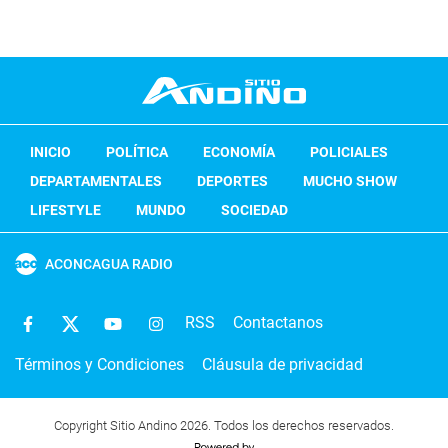
INICIO
POLÍTICA
ECONOMÍA
POLICIALES
DEPARTAMENTALES
DEPORTES
MUCHO SHOW
LIFESTYLE
MUNDO
SOCIEDAD
ACONCAGUA RADIO
RSS
Contactanos
Términos y Condiciones
Cláusula de privacidad
Copyright Sitio Andino 2026. Todos los derechos reservados.