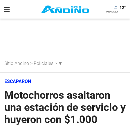
12
°
Sitio Andino
>
Policiales
>
▼
ESCAPARON
Motochorros asaltaron
una estación de servicio y
huyeron con $1.000