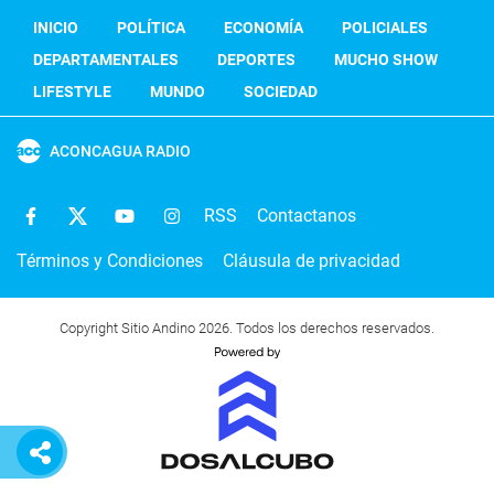
INICIO
POLÍTICA
ECONOMÍA
POLICIALES
DEPARTAMENTALES
DEPORTES
MUCHO SHOW
LIFESTYLE
MUNDO
SOCIEDAD
ACONCAGUA RADIO
RSS
Contactanos
Términos y Condiciones
Cláusula de privacidad
Copyright Sitio Andino 2026. Todos los derechos reservados.