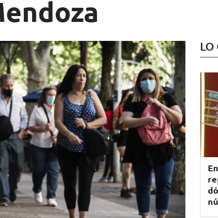
Mendoza
LO
En
re
dó
nú