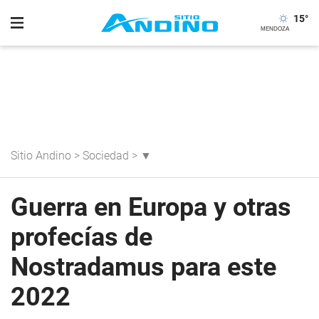
15
°
Sitio Andino
>
Sociedad
>
▼
Guerra en Europa y otras
profecías de
Nostradamus para este
2022