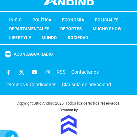
INICIO
POLÍTICA
ECONOMÍA
POLICIALES
DEPARTAMENTALES
DEPORTES
MUCHO SHOW
LIFESTYLE
MUNDO
SOCIEDAD
ACONCAGUA RADIO
RSS
Contactanos
Términos y Condiciones
Cláusula de privacidad
Copyright Sitio Andino 2026. Todos los derechos reservados.