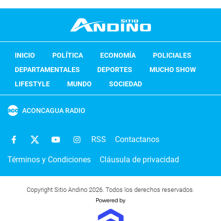
INICIO
POLÍTICA
ECONOMÍA
POLICIALES
DEPARTAMENTALES
DEPORTES
MUCHO SHOW
LIFESTYLE
MUNDO
SOCIEDAD
ACONCAGUA RADIO
RSS
Contactanos
Términos y Condiciones
Cláusula de privacidad
Copyright Sitio Andino 2026. Todos los derechos reservados.