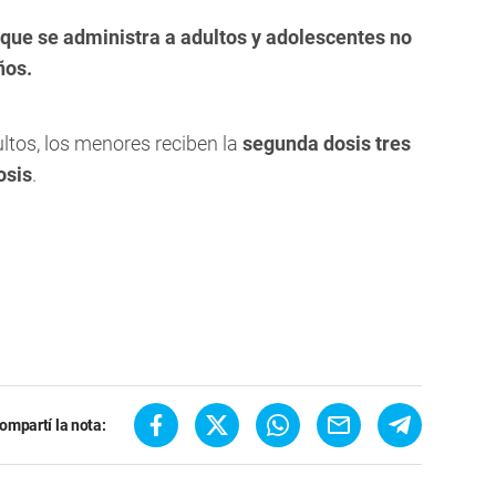
 que se administra a adultos y adolescentes no
ños.
dultos, los menores reciben la
segunda dosis tres
osis
.
ompartí la nota: