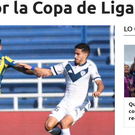
r la Copa de Liga
LO
Qu
co
re