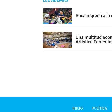
LEE ADEMÁS
Boca regresó a la
Una multitud acom
Artística Femenin
INICIO
POLÍTICA