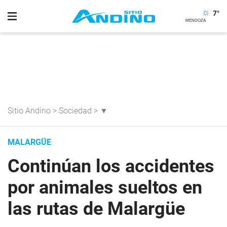
7
°
Sitio Andino
>
Sociedad
>
▼
MALARGÜE
Continúan los accidentes
por animales sueltos en
las rutas de Malargüe