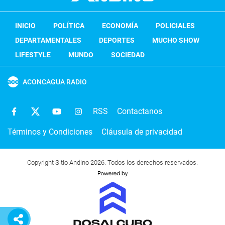
INICIO
POLÍTICA
ECONOMÍA
POLICIALES
DEPARTAMENTALES
DEPORTES
MUCHO SHOW
LIFESTYLE
MUNDO
SOCIEDAD
ACONCAGUA RADIO
RSS
Contactanos
Términos y Condiciones
Cláusula de privacidad
Copyright Sitio Andino 2026. Todos los derechos reservados.