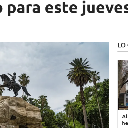
 para este jueve
LO
Al
he