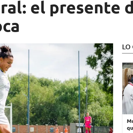
al: el presente d
oca
LO
Mu
qu