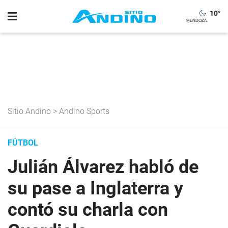
10
°
Sitio Andino
>
Andino Sports
FÚTBOL
Julián Álvarez habló de
su pase a Inglaterra y
contó su charla con