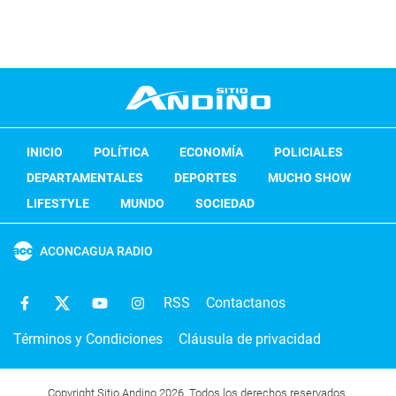
INICIO
POLÍTICA
ECONOMÍA
POLICIALES
DEPARTAMENTALES
DEPORTES
MUCHO SHOW
LIFESTYLE
MUNDO
SOCIEDAD
ACONCAGUA RADIO
RSS
Contactanos
Términos y Condiciones
Cláusula de privacidad
Copyright Sitio Andino 2026. Todos los derechos reservados.