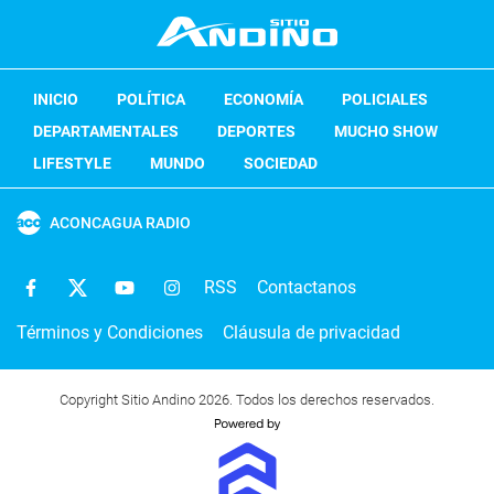
INICIO
POLÍTICA
ECONOMÍA
POLICIALES
DEPARTAMENTALES
DEPORTES
MUCHO SHOW
LIFESTYLE
MUNDO
SOCIEDAD
ACONCAGUA RADIO
RSS
Contactanos
Términos y Condiciones
Cláusula de privacidad
Copyright Sitio Andino 2026. Todos los derechos reservados.