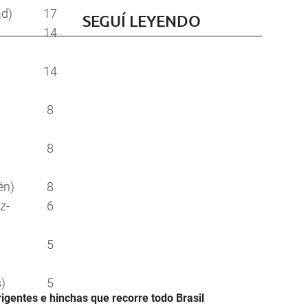
ad)
17
SEGUÍ LEYENDO
14
14
8
8
én)
8
z-
6
5
)
5
igentes e hinchas que recorre todo Brasil