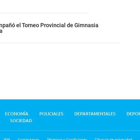
pañó el Torneo Provincial de Gimnasia
a
ECONOMÍA
POLICIALES
DEPARTAMENTALES
DEPO
SOCIEDAD
RSS
Contactanos
Términos y Condiciones
Cláusula de privacidad