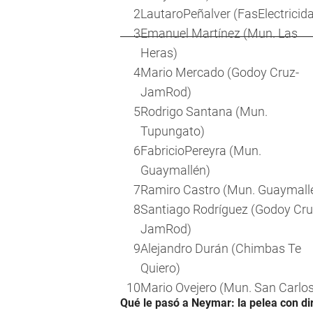
2
LautaroPeñalver (FasElectricid
3
Emanuel Martínez (Mun. Las
Heras)
4
Mario Mercado (Godoy Cruz-
JamRod)
5
Rodrigo Santana (Mun.
Tupungato)
6
FabricioPereyra (Mun.
Guaymallén)
7
Ramiro Castro (Mun. Guaymall
8
Santiago Rodríguez (Godoy Cru
JamRod)
9
Alejandro Durán (Chimbas Te
Quiero)
10
Mario Ovejero (Mun. San Carlos
Qué le pasó a Neymar: la pelea con dir