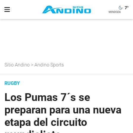
7
°
Sitio Andino
>
Andino Sports
RUGBY
Los Pumas 7´s se
preparan para una nueva
etapa del circuito