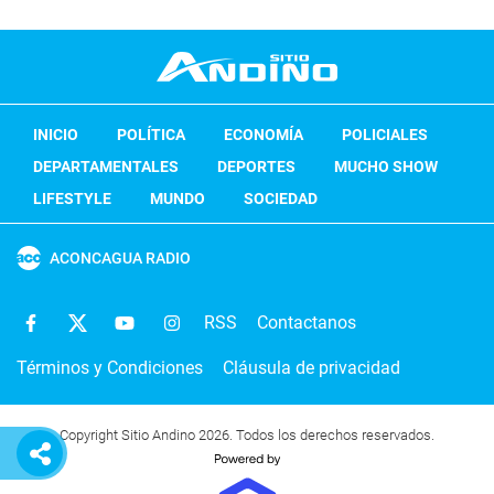
INICIO
POLÍTICA
ECONOMÍA
POLICIALES
DEPARTAMENTALES
DEPORTES
MUCHO SHOW
LIFESTYLE
MUNDO
SOCIEDAD
ACONCAGUA RADIO
RSS
Contactanos
Términos y Condiciones
Cláusula de privacidad
Copyright Sitio Andino 2026. Todos los derechos reservados.