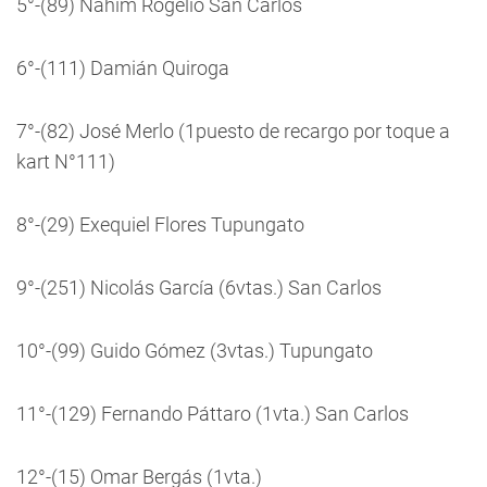
5°-(89) Nahim Rogelio San Carlos
6°-(111) Damián Quiroga
7°-(82) José Merlo (1puesto de recargo por toque a
kart N°111)
8°-(29) Exequiel Flores Tupungato
9°-(251) Nicolás García (6vtas.) San Carlos
10°-(99) Guido Gómez (3vtas.) Tupungato
11°-(129) Fernando Páttaro (1vta.) San Carlos
12°-(15) Omar Bergás (1vta.)