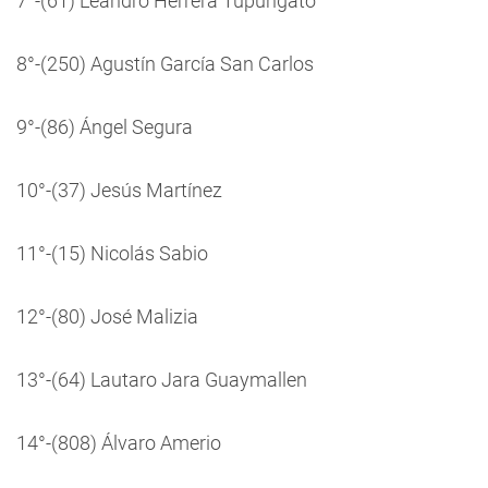
7°-(61) Leandro Herrera Tupungato
8°-(250) Agustín García San Carlos
9°-(86) Ángel Segura
10°-(37) Jesús Martínez
11°-(15) Nicolás Sabio
12°-(80) José Malizia
13°-(64) Lautaro Jara Guaymallen
14°-(808) Álvaro Amerio