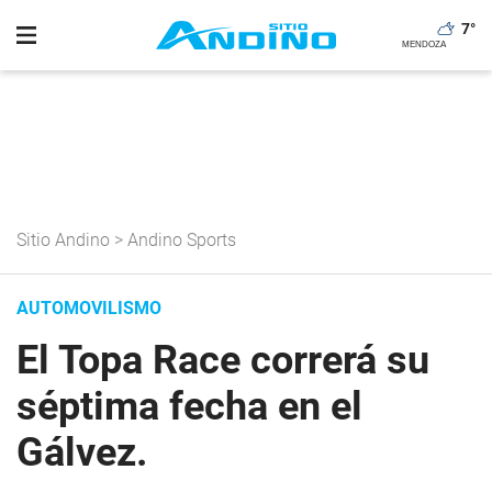
7
°
Sitio Andino
>
Andino Sports
AUTOMOVILISMO
El Topa Race correrá su
séptima fecha en el
Gálvez.