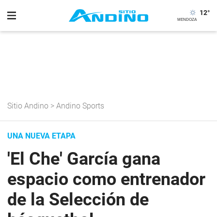
12
°
Sitio Andino
>
Andino Sports
UNA NUEVA ETAPA
'El Che' García gana
espacio como entrenador
de la Selección de