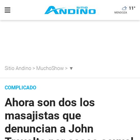
11
°
Sitio Andino
>
MuchoShow
>
▼
COMPLICADO
Ahora son dos los
masajistas que
denuncian a John