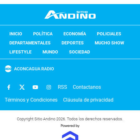
INICIO
POLÍTICA
ECONOMÍA
POLICIALES
DEPARTAMENTALES
DEPORTES
MUCHO SHOW
LIFESTYLE
MUNDO
SOCIEDAD
ACONCAGUA RADIO
RSS
Contactanos
Términos y Condiciones
Cláusula de privacidad
Copyright Sitio Andino 2026. Todos los derechos reservados.