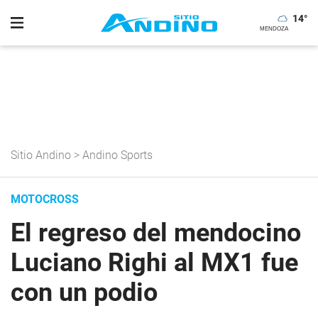
14
°
Sitio Andino
>
Andino Sports
MOTOCROSS
El regreso del mendocino
Luciano Righi al MX1 fue
con un podio