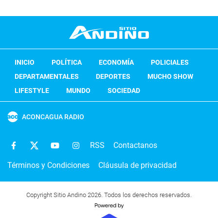
INICIO
POLÍTICA
ECONOMÍA
POLICIALES
DEPARTAMENTALES
DEPORTES
MUCHO SHOW
LIFESTYLE
MUNDO
SOCIEDAD
ACONCAGUA RADIO
RSS
Contactanos
Términos y Condiciones
Cláusula de privacidad
Copyright Sitio Andino 2026. Todos los derechos reservados.