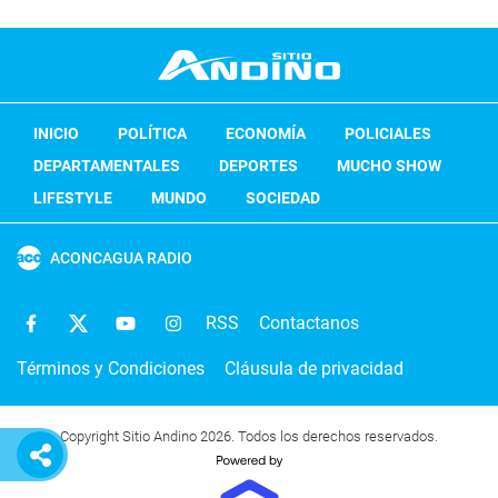
INICIO
POLÍTICA
ECONOMÍA
POLICIALES
DEPARTAMENTALES
DEPORTES
MUCHO SHOW
LIFESTYLE
MUNDO
SOCIEDAD
ACONCAGUA RADIO
RSS
Contactanos
Términos y Condiciones
Cláusula de privacidad
Copyright Sitio Andino 2026. Todos los derechos reservados.