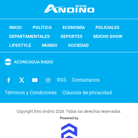
INICIO
POLÍTICA
ECONOMÍA
POLICIALES
DEPARTAMENTALES
DEPORTES
MUCHO SHOW
LIFESTYLE
MUNDO
SOCIEDAD
ACONCAGUA RADIO
RSS
Contactanos
Términos y Condiciones
Cláusula de privacidad
Copyright Sitio Andino 2026. Todos los derechos reservados.