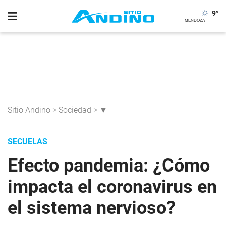
9
°
Sitio Andino
>
Sociedad
>
▼
SECUELAS
Efecto pandemia: ¿Cómo
impacta el coronavirus en
el sistema nervioso?