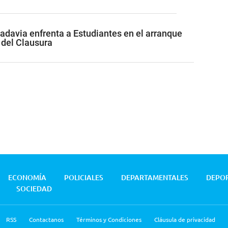
adavia enfrenta a Estudiantes en el arranque
 del Clausura
ECONOMÍA
POLICIALES
DEPARTAMENTALES
DEPO
SOCIEDAD
RSS
Contactanos
Términos y Condiciones
Cláusula de privacidad