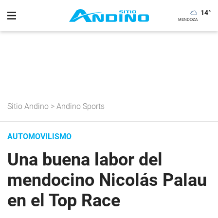
14
°
Sitio Andino
>
Andino Sports
AUTOMOVILISMO
Una buena labor del
mendocino Nicolás Palau
en el Top Race