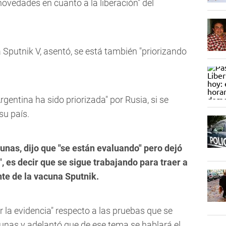
ovedades en cuanto a la liberación" del
a Sputnik V, asentó, se está también "priorizando
gentina ha sido priorizada" por Rusia, si se
su país.
unas, dijo que "se están evaluando" pero dejó
", es decir que se sigue trabajando para traer a
te de la vacuna Sputnik.
 la evidencia" respecto a las pruebas que se
unas y adelantó que de ese tema se hablará el