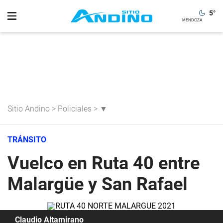
5
°
Sitio Andino
>
Policiales
>
▼
TRÁNSITO
Vuelco en Ruta 40 entre
Malargüe y San Rafael
Claudio Altamirano