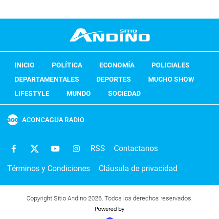
INICIO
POLÍTICA
ECONOMÍA
POLICIALES
DEPARTAMENTALES
DEPORTES
MUCHO SHOW
LIFESTYLE
MUNDO
SOCIEDAD
ACONCAGUA RADIO
RSS
Contactanos
Términos y Condiciones
Cláusula de privacidad
Copyright Sitio Andino 2026. Todos los derechos reservados.