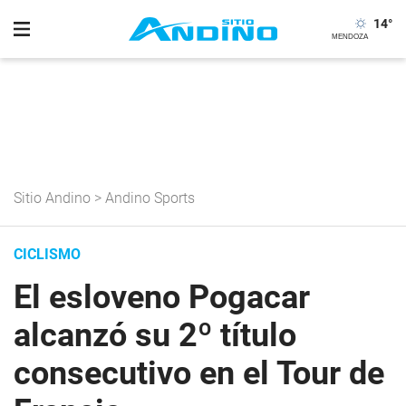
14
°
Sitio Andino
>
Andino Sports
CICLISMO
El esloveno Pogacar
alcanzó su 2º título
consecutivo en el Tour de