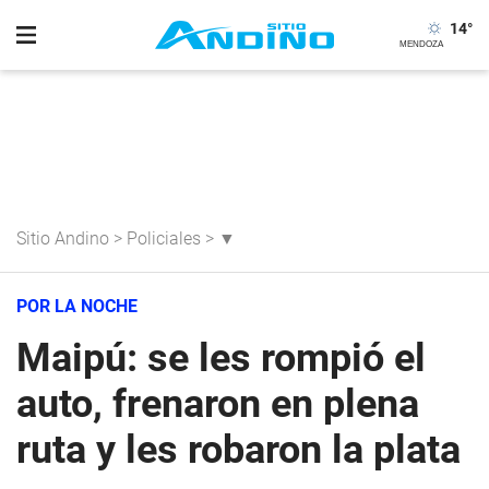
14
°
Sitio Andino
>
Policiales
>
▼
POR LA NOCHE
Maipú: se les rompió el
auto, frenaron en plena
ruta y les robaron la plata