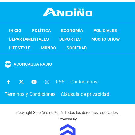
INICIO
POLÍTICA
ECONOMÍA
POLICIALES
DEPARTAMENTALES
DEPORTES
MUCHO SHOW
LIFESTYLE
MUNDO
SOCIEDAD
ACONCAGUA RADIO
RSS
Contactanos
Términos y Condiciones
Cláusula de privacidad
Copyright Sitio Andino 2026. Todos los derechos reservados.