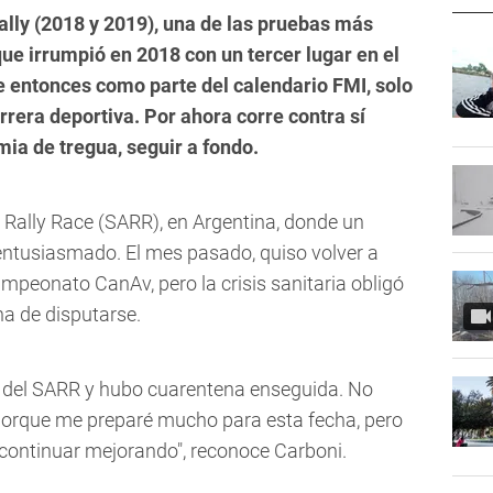
lly (2018 y 2019), una de las pruebas más
 que irrumpió en 2018 con un tercer lugar en el
 entonces como parte del calendario FMI, solo
rera deportiva. Por ahora corre contra sí
ia de tregua, seguir a fondo.
 Rally Race (SARR), en Argentina, donde un
 entusiasmado. El mes pasado, quiso volver a
Campeonato CanAv, pero la crisis sanitaria obligó
a de disputarse.
í del SARR y hubo cuarentena enseguida. No
porque me preparé mucho para esta fecha, pero
continuar mejorando", reconoce Carboni.