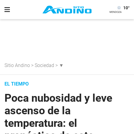
10
°
Sitio Andino
>
Sociedad
>
▼
EL TIEMPO
Poca nubosidad y leve
ascenso de la
temperatura: el