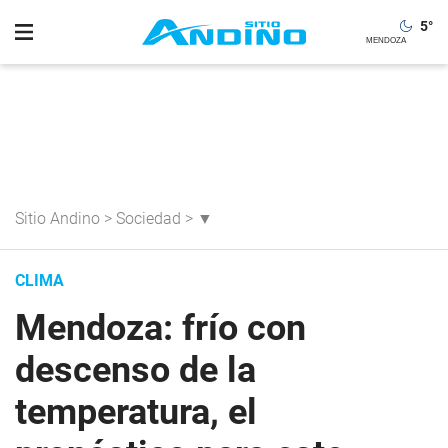
5
°
Sitio Andino
>
Sociedad
>
▼
CLIMA
Mendoza: frío con
descenso de la
temperatura, el