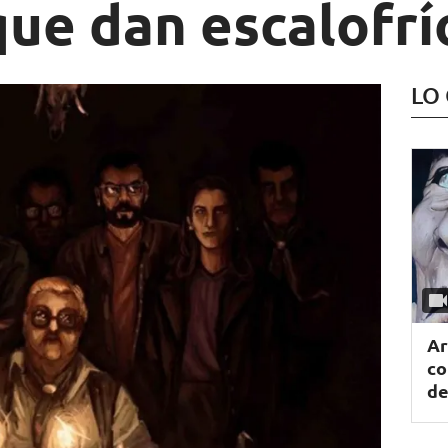
que dan escalofrí
LO
Ar
co
de