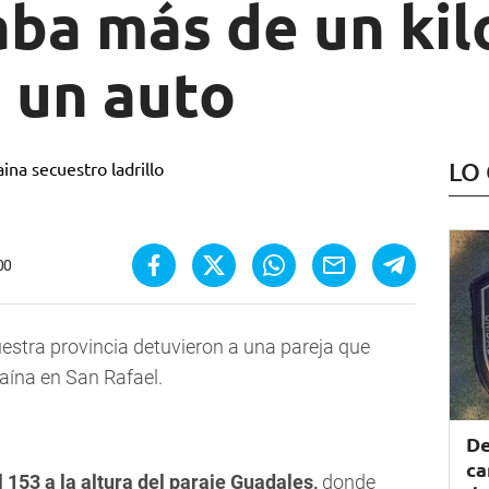
ba más de un kil
 un auto
LO
00
uestra provincia
detuvieron a una pareja que
aína en San Rafael.
De
ca
 153 a la altura del paraje Guadales,
donde