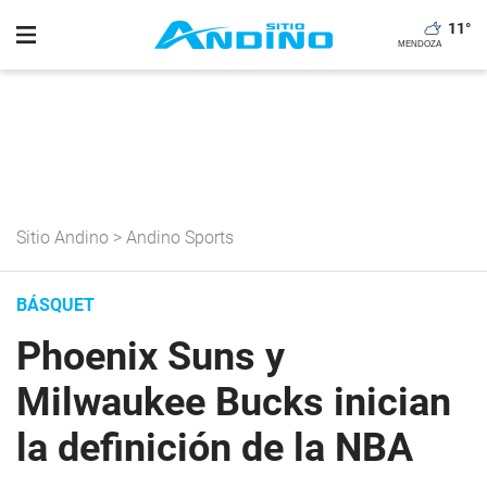
11
°
Sitio Andino
>
Andino Sports
BÁSQUET
Phoenix Suns y
Milwaukee Bucks inician
la definición de la NBA