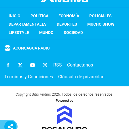
INICIO
POLÍTICA
ECONOMÍA
POLICIALES
DEPARTAMENTALES
DEPORTES
MUCHO SHOW
LIFESTYLE
MUNDO
SOCIEDAD
ACONCAGUA RADIO
RSS
Contactanos
Términos y Condiciones
Cláusula de privacidad
Copyright Sitio Andino 2026. Todos los derechos reservados.