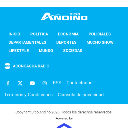
INICIO
POLÍTICA
ECONOMÍA
POLICIALES
DEPARTAMENTALES
DEPORTES
MUCHO SHOW
LIFESTYLE
MUNDO
SOCIEDAD
ACONCAGUA RADIO
RSS
Contactanos
Términos y Condiciones
Cláusula de privacidad
Copyright Sitio Andino 2026. Todos los derechos reservados.