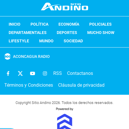
INICIO
POLÍTICA
ECONOMÍA
POLICIALES
DEPARTAMENTALES
DEPORTES
MUCHO SHOW
LIFESTYLE
MUNDO
SOCIEDAD
ACONCAGUA RADIO
RSS
Contactanos
Términos y Condiciones
Cláusula de privacidad
Copyright Sitio Andino 2026. Todos los derechos reservados.