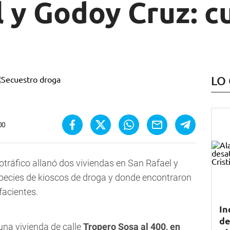
 y Godoy Cruz: c
LO
00
otráfico
allanó dos viviendas en San Rafael y
pecies de kioscos de droga
y donde encontraron
facientes.
In
de
 una vivienda de calle
Tropero Sosa al 400, en