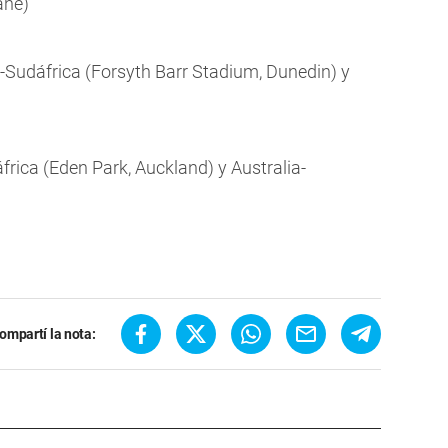
ane)
-Sudáfrica (Forsyth Barr Stadium, Dunedin) y
rica (Eden Park, Auckland) y Australia-
ompartí la nota: